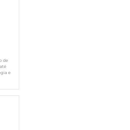
o de
até
gia e