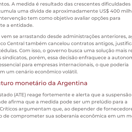
tos. A medida é resultado das crescentes dificuldades
acumula uma dívida de aproximadamente US$ 400 milh
intervenção tem como objetivo avaliar opções para
te a entidade.
 vem se arrastando desde administrações anteriores, 
nco Central também cancelou contratos antigos, justifi
 cédulas. Com isso, o governo busca uma solução mais r
s sindicatos, porém, essa decisão enfraquece a autono
ssencial para empresas internacionais, o que poderia
em um cenário econômico volátil.
uturo monetário da Argentina
stado (ATE) reage fortemente e alerta que a suspensã
ade afirma que a medida pode ser um prelúdio para a
. Críticos argumentam que, ao depender de fornecedor
risco de comprometer sua soberania econômica em um