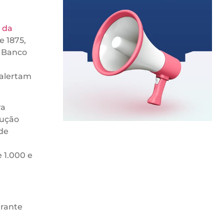
 da
e 1875,
o Banco
 alertam
ra
dução
 de
 1.000 e
urante