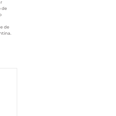
ar
o de
o
de de
ntina.