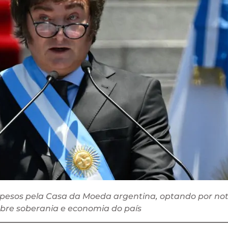
 pesos pela Casa da Moeda argentina, optando por no
obre soberania e economia do país