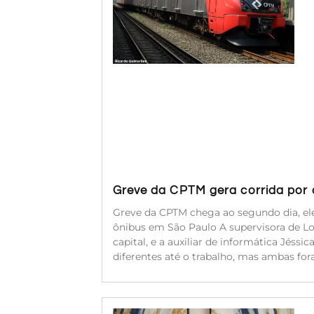
Greve da CPTM gera corrida por a
Greve da CPTM chega ao segundo dia, ele
ônibus em São Paulo A supervisora de Log
capital, e a auxiliar de informática Jéssi
diferentes até o trabalho, mas ambas for