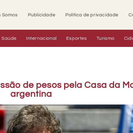
 Somos
Publicidade
Política de privacidade
C
Saúde
Internacional
Esportes
Turismo
Cid
essão de pesos pela Casa da 
argentina