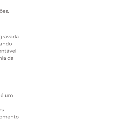
ões.
agravada
cando
entável
mia da
o é um
es
 momento