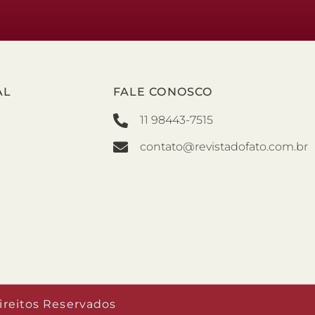
AL
FALE CONOSCO
11 98443-7515
contato@revistadofato.com.br
ireitos Reservados