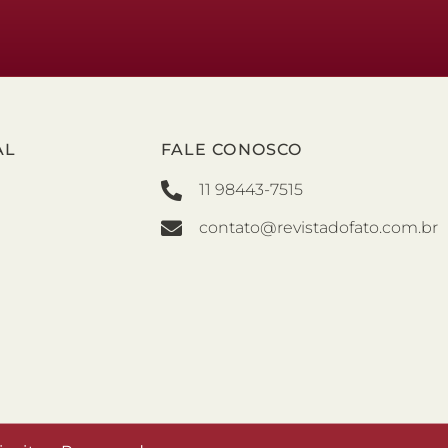
AL
FALE CONOSCO
11 98443-7515
contato@revistadofato.com.br