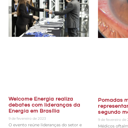
Welcome Energia realiza
Pomadas m
debates com lideranças da
representam
Energia em Brasília
segundo m
9 de fevereiro de 2023
9 de fevereiro de
O evento reúne lideranças do setor e
Médicos oftalm