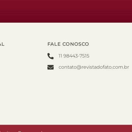
AL
FALE CONOSCO
11 98443-7515
contato@revistadofato.com.br