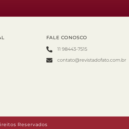
AL
FALE CONOSCO
11 98443-7515
contato@revistadofato.com.br
ireitos Reservados