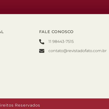
AL
FALE CONOSCO
11 98443-7515
contato@revistadofato.com.br
ireitos Reservados