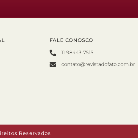
AL
FALE CONOSCO
11 98443-7515
contato@revistadofato.com.br
ireitos Reservados