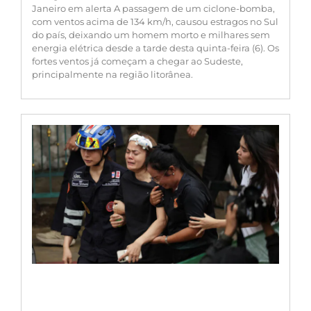
Janeiro em alerta A passagem de um ciclone-bomba,
com ventos acima de 134 km/h, causou estragos no Sul
do país, deixando um homem morto e milhares sem
energia elétrica desde a tarde desta quinta-feira (6). Os
fortes ventos já começam a chegar ao Sudeste,
principalmente na região litorânea.