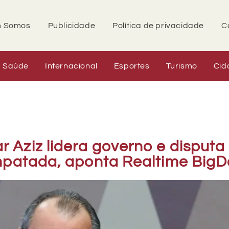
 Somos
Publicidade
Política de privacidade
C
Saúde
Internacional
Esportes
Turismo
Cid
Aziz lidera governo e disputa
empatada, aponta Realtime BigD