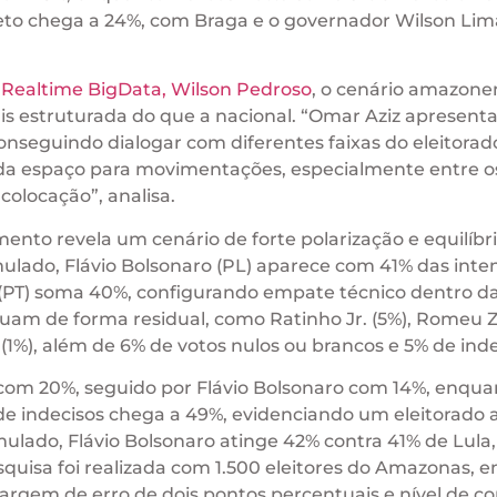
 Neto chega a 24%, com Braga e o governador Wilson Lim
a Realtime BigData, Wilson Pedroso
, o cenário amazone
s estruturada do que a nacional. “Omar Aziz apresent
conseguindo dialogar com diferentes faixas do eleitorad
a espaço para movimentações, especialmente entre o
olocação”, analisa.
mento revela um cenário de forte polarização e equilíbr
ulado, Flávio Bolsonaro (PL) aparece com 41% das inte
 (PT) soma 40%, configurando empate técnico dentro d
am de forma residual, como Ratinho Jr. (5%), Romeu
 (1%), além de 6% de votos nulos ou brancos e 5% de inde
com 20%, seguido por Flávio Bolsonaro com 14%, enquan
de indecisos chega a 49%, evidenciando um eleitorado 
lado, Flávio Bolsonaro atinge 42% contra 41% de Lula,
uisa foi realizada com 1.500 eleitores do Amazonas, e
argem de erro de dois pontos percentuais e nível de c