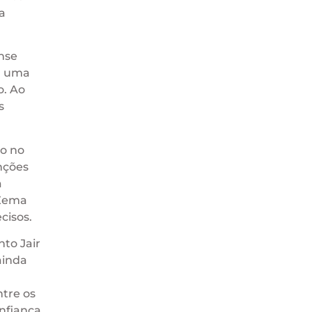
a
nse
a uma
o. Ao
s
io no
nções
a
 Zema
cisos.
to Jair
ainda
ntre os
onfiança