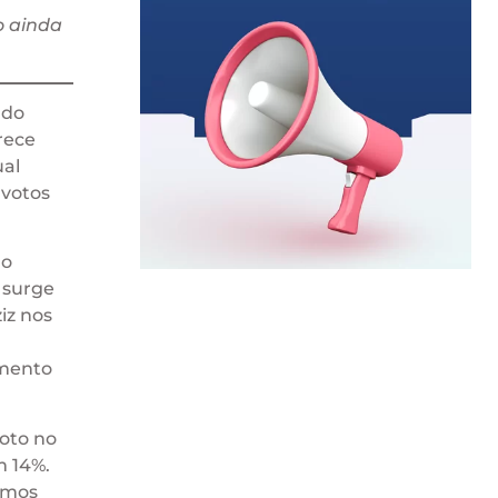
o ainda
 do
rece
ual
 votos
mo
 surge
iz nos
omento
voto no
m 14%.
amos