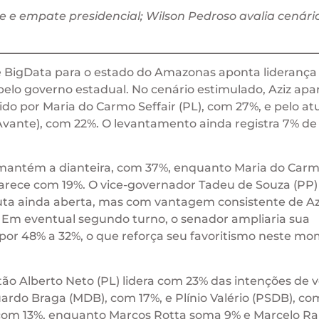
e e empate presidencial; Wilson Pedroso avalia cenári
me BigData para o estado do Amazonas aponta liderança
elo governo estadual. No cenário estimulado, Aziz apa
ido por Maria do Carmo Seffair (PL), com 27%, e pelo at
Avante), com 22%. O levantamento ainda registra 7% de
mantém a dianteira, com 37%, enquanto Maria do Car
arece com 19%. O vice-governador Tadeu de Souza (PP)
ta ainda aberta, mas com vantagem consistente de Az
 Em eventual segundo turno, o senador ampliaria sua
or 48% a 32%, o que reforça seu favoritismo neste m
tão Alberto Neto (PL) lidera com 23% das intenções de 
ardo Braga (MDB), com 17%, e Plínio Valério (PSDB), co
e com 13%, enquanto Marcos Rotta soma 9% e Marcelo R