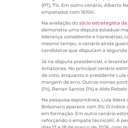
(PT), 7%. Em outro cenário, Alberto
empatados com 16%￼.
Na avaliação do
sócio estrategista d
demonstra uma disputa estadual mai
liderança consistente e transversal, 
mesmo tempo, o cenário ainda guard
candidatos que disputam a segunda c
Já na disputa presidencial, o levanta
Amazonas. No principal cenário estim
de voto, enquanto o presidente Lula
margem de erro. Outros nomes pontu
(1%), Renan Santos (1%) e Aldo Rebelo
Na pesquisa espontânea, Lula lidera 
Bolsonaro aparece com 3%. O índice 
em formação. Em outro cenário estimu
reforçando o empate técnico￼. A pesq
dias 17 e 18 de março de 2026, com m