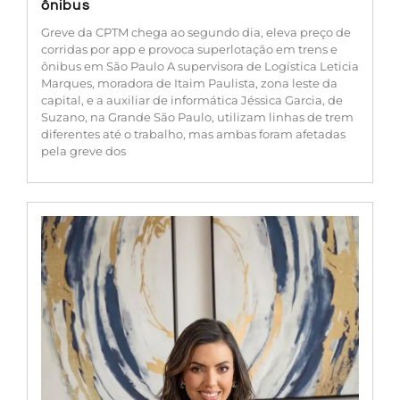
ônibus
Greve da CPTM chega ao segundo dia, eleva preço de
corridas por app e provoca superlotação em trens e
ônibus em São Paulo A supervisora de Logística Leticia
Marques, moradora de Itaim Paulista, zona leste da
capital, e a auxiliar de informática Jéssica Garcia, de
Suzano, na Grande São Paulo, utilizam linhas de trem
diferentes até o trabalho, mas ambas foram afetadas
pela greve dos