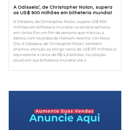
A Odisseia’, de Christopher Nolan, supera
os US$ 900 milhões em bilheteria mundial
A Odisseia, de Christopher Nolan, supera US$ 900
milhões em bilheteria mundial na terceira semana
em cartaz Em um fim de semana que marcou a
estreia com recordes de Homem-Aranha: Um Novo
Dia, A Odisseia, de Christopher Nolan, também
chamou atenção ao atingir cerca de US$ 911 milhões (o
equivalente a cerca de R$ 4,6 bilhões, na cotação
atual) em sua bilheteria mundial até o