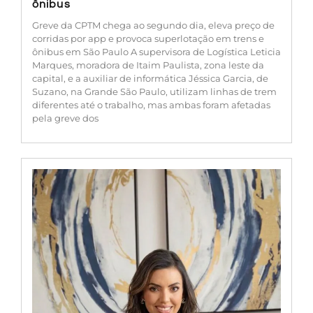
ônibus
Greve da CPTM chega ao segundo dia, eleva preço de
corridas por app e provoca superlotação em trens e
ônibus em São Paulo A supervisora de Logística Leticia
Marques, moradora de Itaim Paulista, zona leste da
capital, e a auxiliar de informática Jéssica Garcia, de
Suzano, na Grande São Paulo, utilizam linhas de trem
diferentes até o trabalho, mas ambas foram afetadas
pela greve dos