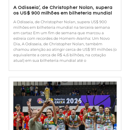
A Odisseia’, de Christopher Nolan, supera
os US$ 900 milhões em bilheteria mundial
A Odisseia, de Christopher Nolan, supera US$ 900
milhões em bilheteria mundial na terceira semana
em cartaz Em um fim de semana que marcou a
estreia com recordes de Homem-Aranha: Um Novo
Dia, A Odisseia, de Christopher Nolan, também
chamou atenção ao atingir cerca de US$ 911 milhões (o
equivalente a cerca de R$ 4,6 bilhões, na cotação
atual) em sua bilheteria mundial até o