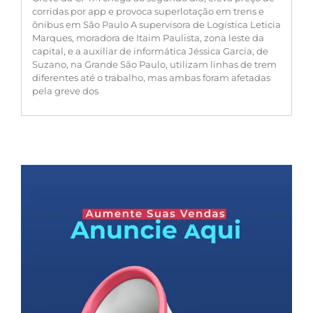
corridas por app e provoca superlotação em trens e
ônibus em São Paulo A supervisora de Logística Leticia
Marques, moradora de Itaim Paulista, zona leste da
capital, e a auxiliar de informática Jéssica Garcia, de
Suzano, na Grande São Paulo, utilizam linhas de trem
diferentes até o trabalho, mas ambas foram afetadas
pela greve dos