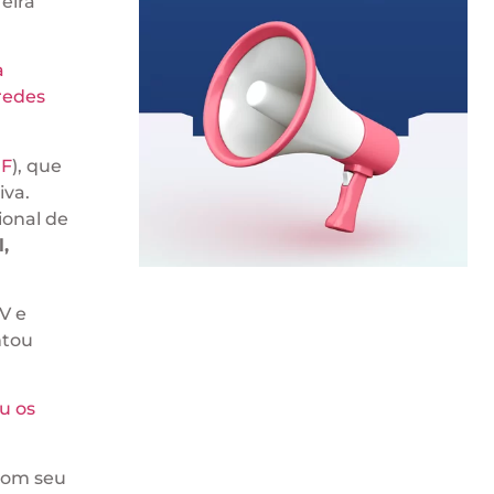
eira
a
redes
F
), que
iva.
ional de
,
V e
tou
ou os
 com seu