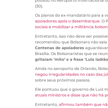
pousou no Aeroporto Internacional de
(30).
Os planos do ex-mandatário para a v
apoiadores após o desembarque
. O 
sociais e mobilizar a militância bolson
Entretanto, isso não deve ser possív
recomendou que Bolsonaro não saia p
Centenas de apoiadores
aguardavam 
Brasília. Os Bolsonaristas que se re
gritaram ‘mito’ e a frase ‘Lula ladrão
Ainda no aeroporto de Orlando, Bolso
negou irregularidades no caso das jo
sobre seus próximos passos.
Ele pontuou que o governo de Luiz Iná
atuais ministros e disse que não há p
Entretanto,
afirmou também que não 