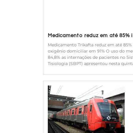
Medicamento reduz em até 85% in
Medicamento Trikafta reduz em até 85% a
oxigênio domiciliar em 91% O uso do med
84,8% as internações de pacientes no Si
Tisiologia (SBPT) apresentou nesta quinta