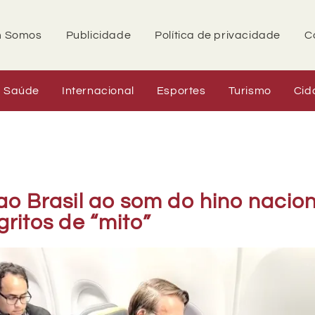
 Somos
Publicidade
Política de privacidade
C
Saúde
Internacional
Esportes
Turismo
Cid
ao Brasil ao som do hino nacion
gritos de “mito”