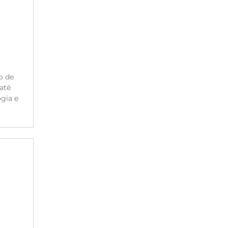
o de
até
gia e