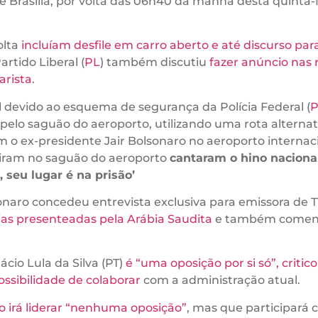
 Brasília, por volta das 06h40 da manhã desta quinta-f
olta
incluíam desfile em carro aberto e até discurso par
Partido Liberal (
PL
) também discutiu
fazer anúncio nas 
arista
.
el devido ao esquema de segurança da Polícia Federal (
P
elo saguão do aeroporto, utilizando uma rota alternat
o ex-presidente Jair Bolsonaro no aeroporto internac
uniram no saguão do aeroporto
cantaram o hino nacional
, seu lugar é na prisão’
naro concedeu entrevista exclusiva para emissora de T
ias presenteadas pela Arábia Saudita
e também comen
cio Lula da Silva (PT)
é “uma oposição por si só”, critic
ossibilidade de colaborar
com a administração atual.
irá liderar “nenhuma oposição”
, mas que participará