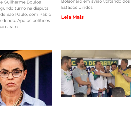
Bolsonaro em avião voltando dos
 e Guilherme Boulos
Estados Unidos
gundo turno na disputa
a de São Paulo, com Pablo
Leia Mais
ndendo. Apoios políticos
 marcaram