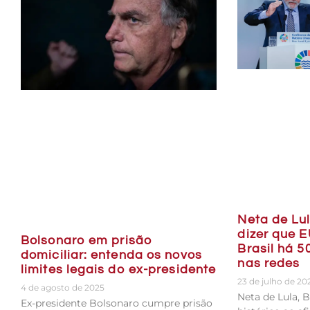
Neta de Lu
dizer que 
Bolsonaro em prisão
Brasil há 5
domiciliar: entenda os novos
nas redes
limites legais do ex-presidente
23 de julho de 20
4 de agosto de 2025
Neta de Lula, 
Ex-presidente Bolsonaro cumpre prisão