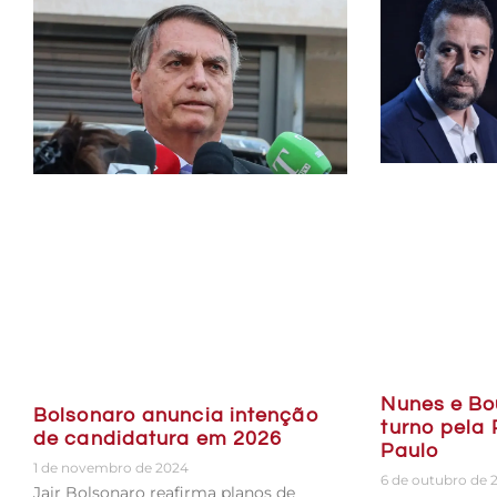
Nunes e Bo
Bolsonaro anuncia intenção
turno pela 
de candidatura em 2026
Paulo
1 de novembro de 2024
6 de outubro de 
Jair Bolsonaro reafirma planos de