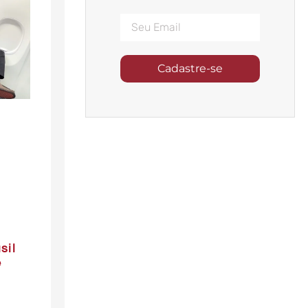
Cadastre-se
sil
e