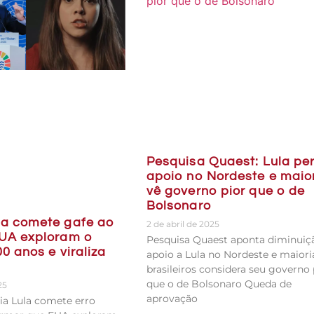
Pesquisa Quaest: Lula pe
apoio no Nordeste e maio
vê governo pior que o de
Bolsonaro
la comete gafe ao
2 de abril de 2025
EUA exploram o
Pesquisa Quaest aponta diminuiç
00 anos e viraliza
apoio a Lula no Nordeste e maiori
brasileiros considera seu governo 
que o de Bolsonaro Queda de
25
aprovação
Bia Lula comete erro