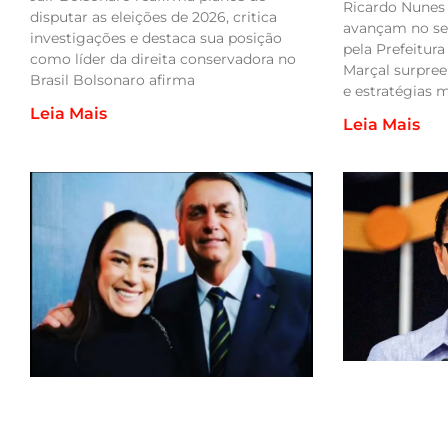
Ricardo Nunes
disputar as eleições de 2026, critica
avançam no se
investigações e destaca sua posição
pela Prefeitur
como líder da direita conservadora no
Marçal surpree
Brasil Bolsonaro afirma
e estratégias
Leia Mais
Leia Mais