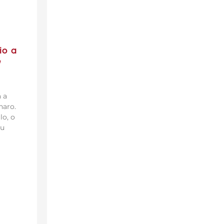
io a
e
 a
naro.
lo, o
ou