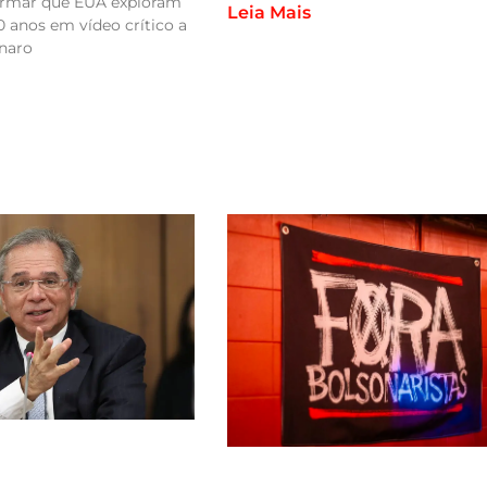
firmar que EUA exploram
Leia Mais
0 anos em vídeo crítico a
naro