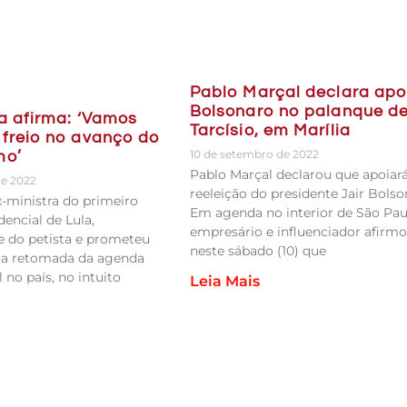
Pablo Marçal declara apo
Bolsonaro no palanque d
a afirma: ‘Vamos
Tarcísio, em Marília
 freio no avanço do
10 de setembro de 2022
mo’
Pablo Marçal declarou que apoiará
de 2022
reeleição do presidente Jair Bolso
x-ministra do primeiro
Em agenda no interior de São Pau
encial de Lula,
empresário e influenciador afirm
e do petista e prometeu
neste sábado (10) que
 a retomada da agenda
 no país, no intuito
Leia Mais