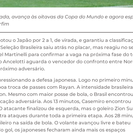
virada, avança às oitavas da Copa do Mundo e agora es
rfim
otou o Japão por 2 a 1, de virada, e garantiu a classifica
Seleção Brasileira saiu atrás no placar, mas reagiu no 
 Martinelli para confirmar a vaga na próxima fase do t
 Ancelotti aguarda o vencedor do confronto entre No
róximo adversário.
 pressionando a defesa japonesa. Logo no primeiro minu
oa troca de passes com Rayan. A intensidade brasileira
n. Mesmo com maior posse de bola, o Brasil encontro
rcação adversária. Aos 13 minutos, Casemiro encontrou
atacante finalizou de esquerda, mas o goleiro Zion Su
tra ataques durante toda a primeira etapa. Aos 28 minu
eiro na saída de bola. O volante avançou livre e bateu
 do gol, os japoneses fecharam ainda mais os espaços