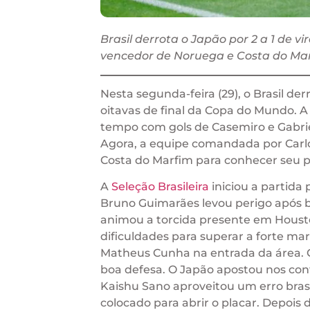
Brasil derrota o Japão por 2 a 1 de 
vencedor de Noruega e Costa do Ma
Nesta segunda-feira (29), o Brasil derr
oitavas de final da Copa do Mundo. A 
tempo com gols de Casemiro e Gabriel
Agora, a equipe comandada por Carlo
Costa do Marfim para conhecer seu p
A
Seleção Brasileira
iniciou a partida
Bruno Guimarães levou perigo após b
animou a torcida presente em Housto
dificuldades para superar a forte ma
Matheus Cunha na entrada da área. O 
boa defesa. O Japão apostou nos con
Kaishu Sano aproveitou um erro brasil
colocado para abrir o placar. Depois