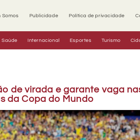
 Somos
Publicidade
Política de privacidade
C
Saúde
Internacional
Esportes
Turismo
Cid
ão de virada e garante vaga na
as da Copa do Mundo