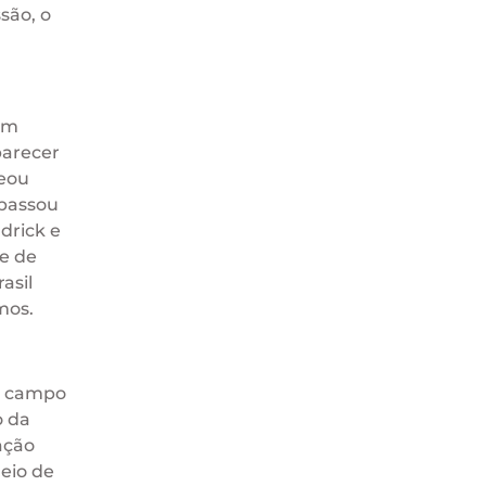
são, o
em
parecer
ceou
 passou
drick e
se de
asil
mos.
no campo
o da
ação
eio de