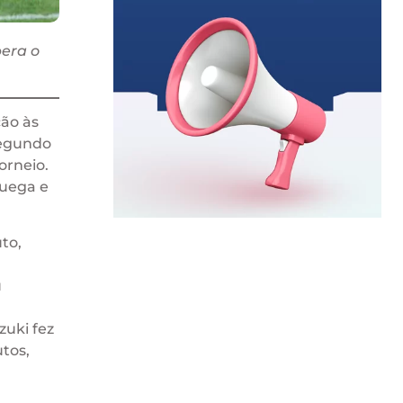
pera o
ção às
segundo
orneio.
ruega e
to,
u
zuki fez
tos,