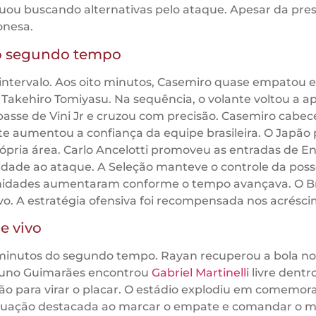
inuou buscando alternativas pelo ataque. Apesar da pres
onesa.
o segundo tempo
o intervalo. Aos oito minutos, Casemiro quase empatou 
Takehiro Tomiyasu. Na sequência, o volante voltou a a
passe de Vini Jr e cruzou com precisão. Casemiro cabe
te aumentou a confiança da equipe brasileira. O Japão
pria área. Carlo Ancelotti promoveu as entradas de En
ocidade ao ataque. A Seleção manteve o controle da pos
tunidades aumentaram conforme o tempo avançava. O Br
ivo. A estratégia ofensiva foi recompensada nos acrésci
e vivo
51 minutos do segundo tempo. Rayan recuperou a bola 
 Bruno Guimarães encontrou
Gabriel Martinelli
livre dentr
são para virar o placar. O estádio explodiu em comemor
 atuação destacada ao marcar o empate e comandar o m