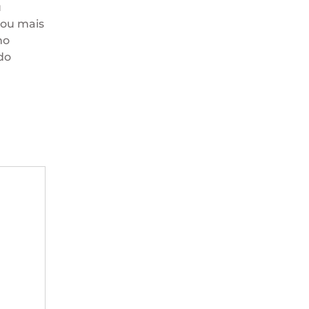
u
rou mais
no
do