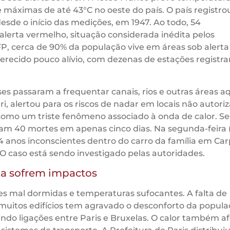
 máximas de até 43°C no oeste do país. O país registro
sde o início das medições, em 1947. Ao todo, 54
erta vermelho, situação considerada inédita pelos
P, cerca de 90% da população vive em áreas sob alerta
ferecido pouco alívio, com dezenas de estações registr
es passaram a frequentar canais, rios e outras áreas aq
ri, alertou para os riscos de nadar em locais não autori
como um triste fenômeno associado à onda de calor. 
am 40 mortes em apenas cinco dias. Na segunda-feira (
 anos inconscientes dentro do carro da família em Car
 O caso está sendo investigado pelas autoridades.
ia sofrem impactos
s mal dormidas e temperaturas sufocantes. A falta de
muitos edifícios tem agravado o desconforto da popula
indo ligações entre Paris e Bruxelas. O calor também a