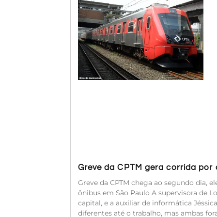
Greve da CPTM gera corrida por a
Greve da CPTM chega ao segundo dia, ele
ônibus em São Paulo A supervisora de Log
capital, e a auxiliar de informática Jéssi
diferentes até o trabalho, mas ambas for