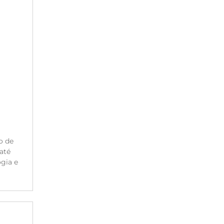
o de
até
gia e