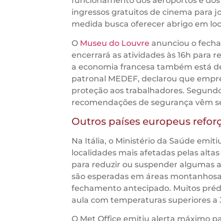
funcionamento dos aeroportos e dos s
ingressos gratuitos de cinema para j
medida busca oferecer abrigo em loca
O
Museu do Louvre
anunciou o fecham
encerrará as atividades às 16h para 
a economia francesa também está des
patronal MEDEF, declarou que empre
proteção aos trabalhadores. Segundo 
recomendações de segurança vêm se
Outros países europeus refor
Na Itália, o Ministério da Saúde emit
localidades mais afetadas pelas alta
para reduzir ou suspender algumas 
são esperadas em áreas montanhosas
fechamento antecipado. Muitos préd
aula com temperaturas superiores a 
O Met Office emitiu alerta máximo par