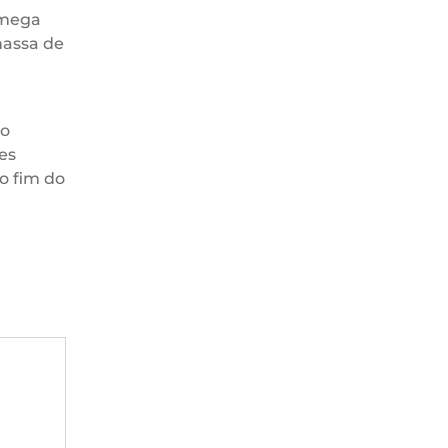
ômega
massa de
eo
es
o fim do