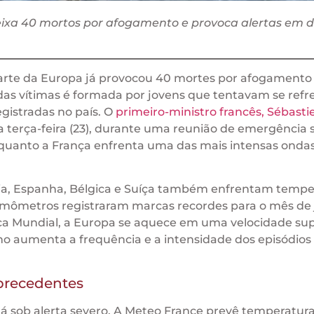
eixa 40 mortos por afogamento e provoca alertas em d
parte da Europa já provocou 40 mortes por afogamento
das vítimas é formada por jovens que tentavam se refr
gistradas no país. O
primeiro-ministro francês, Sébasti
a terça-feira (23), durante uma reunião de emergência 
enquanto a França enfrenta uma das mais intensas onda
ália, Espanha, Bélgica e Suíça também enfrentam tempe
rmômetros registraram marcas recordes para o mês de 
a Mundial, a Europa se aquece em uma velocidade sup
o aumenta a frequência e a intensidade dos episódios 
precedentes
stá sob alerta severo. A Meteo France prevê temperatur