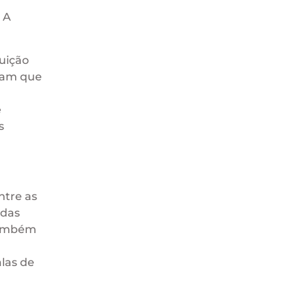
u
 A
uição
rmam que
e
s
ntre as
idas
 também
las de