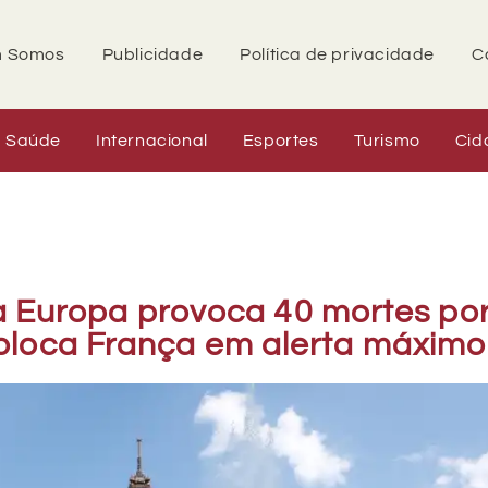
 Somos
Publicidade
Política de privacidade
C
Saúde
Internacional
Esportes
Turismo
Cid
a Europa provoca 40 mortes po
oloca França em alerta máximo