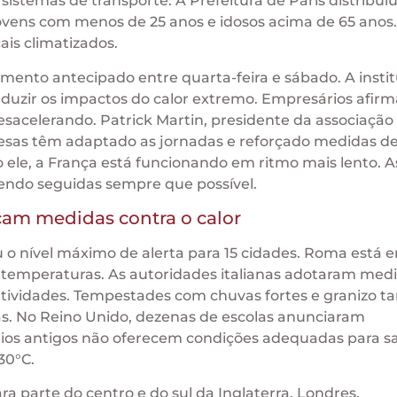
istemas de transporte. A Prefeitura de Paris distribui
ovens com menos de 25 anos e idosos acima de 65 anos.
is climatizados.
ento antecipado entre quarta-feira e sábado. A instit
reduzir os impactos do calor extremo. Empresários afi
acelerando. Patrick Martin, presidente da associação
sas têm adaptado as jornadas e reforçado medidas d
ele, a França está funcionando em ritmo mais lento. A
ndo seguidas sempre que possível.
çam medidas contra o calor
iu o nível máximo de alerta para 15 cidades. Roma está e
s temperaturas. As autoridades italianas adotaram med
atividades. Tempestades com chuvas fortes e granizo
. No Reino Unido, dezenas de escolas anunciaram
ios antigos não oferecem condições adequadas para sa
30°C.
a parte do centro e do sul da Inglaterra. Londres,