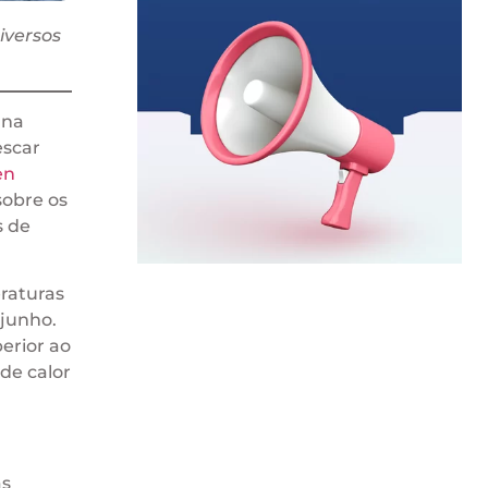
iversos
 na
escar
en
sobre os
s de
raturas
junho.
erior ao
de calor
as