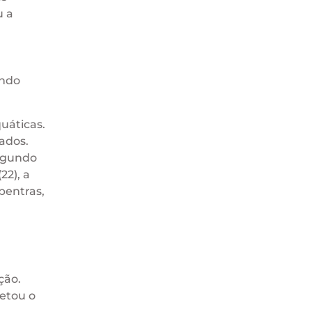
u a
ando
uáticas.
zados.
Segundo
22), a
pentras,
ção.
fetou o