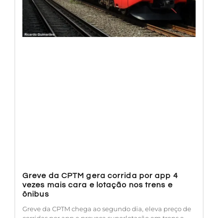
Greve da CPTM gera corrida por app 4
vezes mais cara e lotação nos trens e
ônibus
Greve da CPTM chega ao segundo dia, eleva preço de
corridas por app e provoca superlotação em trens e