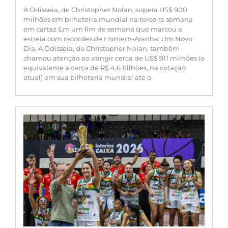
A Odisseia, de Christopher Nolan, supera US$ 900
milhões em bilheteria mundial na terceira semana
em cartaz Em um fim de semana que marcou a
estreia com recordes de Homem-Aranha: Um Novo
Dia, A Odisseia, de Christopher Nolan, também
chamou atenção ao atingir cerca de US$ 911 milhões (o
equivalente a cerca de R$ 4,6 bilhões, na cotação
atual) em sua bilheteria mundial até o