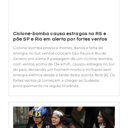
Ciclone-bomba causa estragos no RS e
põe SP e Rio em alerta por fortes ventos
Ciclone-bomba provoca mortes, danos e falta de
energia no Sul; ventos colocam São Paulo e Rio de
Janeiro em alerta A passagem de um ciclone-bomba,
com ventos acima de 134 km/h, causou estragos no Sul
do país, deixando um homem morto e milhares sem
energia elétrica desde a tarde desta quinta-feira (6). Os
fortes ventos já começam a chegar ao Sudeste,
principalmente na região litorânea.