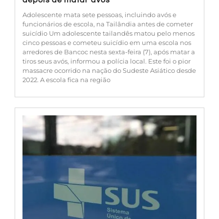
depois de matar avós
Adolescente mata sete pessoas, incluindo avós e
funcionários de escola, na Tailândia antes de cometer
suicídio Um adolescente tailandês matou pelo menos
cinco pessoas e cometeu suicídio em uma escola nos
arredores de Bancoc nesta sexta-feira (7), após matar a
tiros seus avós, informou a polícia local. Este foi o pior
massacre ocorrido na nação do Sudeste Asiático desde
2022. A escola fica na região