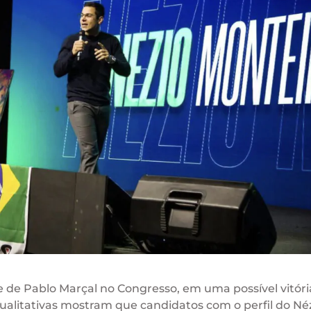
 de Pablo Marçal no Congresso, em uma possível vitóri
litativas mostram que candidatos com o perfil do Né