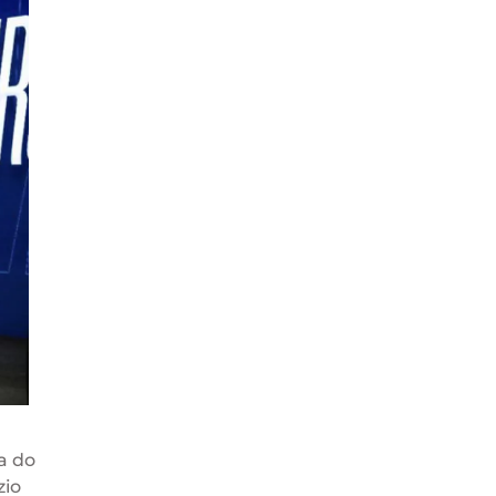
a do
zio