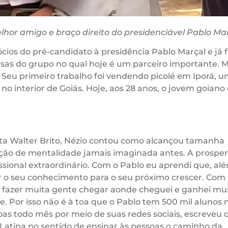
elhor amigo e braço direito do presidenciável Pablo Ma
cios do pré-candidato à presidência Pablo Marçal e já 
as do grupo no qual hoje é um parceiro importante. M
Seu primeiro trabalho foi vendendo picolé em Iporá, 
no interior de Goiás. Hoje, aos 28 anos, o jovem goiano
ista Walter Brito, Nézio contou como alcançou tamanha
ção de mentalidade jamais imaginada antes. A prospe
issional extraordinário. Com o Pablo eu aprendi que, al
 o seu conhecimento para o seu próximo crescer. Com 
el fazer muita gente chegar aonde cheguei e ganhei mu
 Por isso não é à toa que o Pablo tem 500 mil alunos 
oas todo mês por meio de suas redes sociais, escreveu 
a Latina no sentido de ensinar às pessoas o caminho da