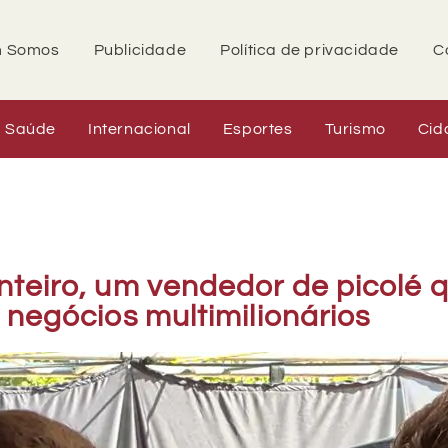
 Somos
Publicidade
Política de privacidade
C
Saúde
Internacional
Esportes
Turismo
Cid
teiro, um vendedor de picolé 
 negócios multimilionários