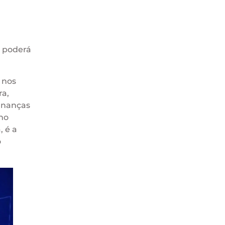
e poderá
 nos
ra,
finanças
no
, é a
o