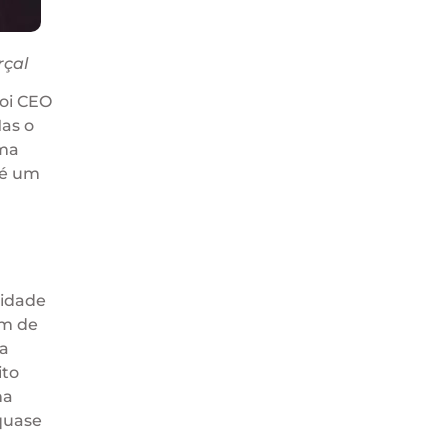
rçal
foi CEO
as o
uma
 é um
ridade
ém de
a
ito
na
quase