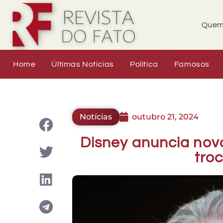
Quem
Home
Últimas Notícias
Política
Famosos
Notícias
outubro 21, 2024
Disney anuncia novo
tro