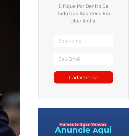
E Fique Por Dentro De
Tudo Que Acontece Em
Uberlândia.
Cadastre-se