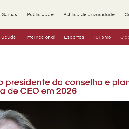
 Somos
Publicidade
Política de privacidade
C
Saúde
Internacional
Esportes
Turismo
Cid
 presidente do conselho e pla
ca de CEO em 2026