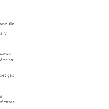
anquila.
Mary
 estão
iências
mpetição
a
s
eficazes