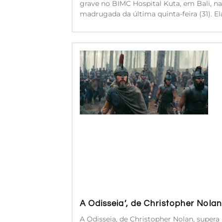
grave no BIMC Hospital Kuta, em Bali, na
madrugada da última quinta-feira (31). 
A Odisseia’, de Christopher Nola
A Odisseia, de Christopher Nolan, super