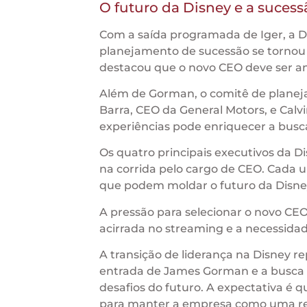
O futuro da Disney e a sucess
Com a saída programada de Iger, a D
planejamento de sucessão se tornou 
destacou que o novo CEO deve ser anu
Além de Gorman, o comitê de planej
Barra, CEO da General Motors, e Cal
experiências pode enriquecer a busca
Os quatro principais executivos da Di
na corrida pelo cargo de CEO. Cada u
que podem moldar o futuro da Disne
A pressão para selecionar o novo CEO
acirrada no streaming e a necessidad
A transição de liderança na Disney 
entrada de James Gorman e a busca p
desafios do futuro. A expectativa é q
para manter a empresa como uma ref