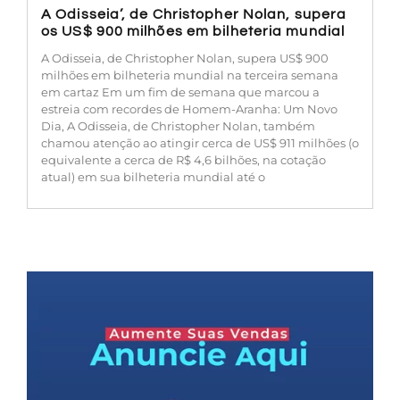
A Odisseia’, de Christopher Nolan, supera
os US$ 900 milhões em bilheteria mundial
A Odisseia, de Christopher Nolan, supera US$ 900
milhões em bilheteria mundial na terceira semana
em cartaz Em um fim de semana que marcou a
estreia com recordes de Homem-Aranha: Um Novo
Dia, A Odisseia, de Christopher Nolan, também
chamou atenção ao atingir cerca de US$ 911 milhões (o
equivalente a cerca de R$ 4,6 bilhões, na cotação
atual) em sua bilheteria mundial até o