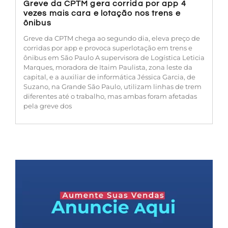
Greve da CPTM gera corrida por app 4
vezes mais cara e lotação nos trens e
ônibus
Greve da CPTM chega ao segundo dia, eleva preço de
corridas por app e provoca superlotação em trens e
ônibus em São Paulo A supervisora de Logística Leticia
Marques, moradora de Itaim Paulista, zona leste da
capital, e a auxiliar de informática Jéssica Garcia, de
Suzano, na Grande São Paulo, utilizam linhas de trem
diferentes até o trabalho, mas ambas foram afetadas
pela greve dos