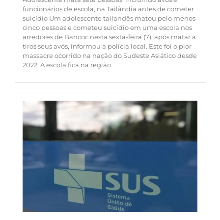
funcionários de escola, na Tailândia antes de cometer
suicídio Um adolescente tailandês matou pelo menos
cinco pessoas e cometeu suicídio em uma escola nos
arredores de Bancoc nesta sexta-feira (7), após matar a
tiros seus avós, informou a polícia local. Este foi o pior
massacre ocorrido na nação do Sudeste Asiático desde
2022. A escola fica na região