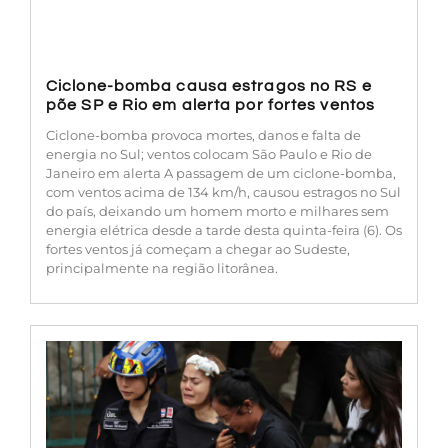
Ciclone-bomba causa estragos no RS e
põe SP e Rio em alerta por fortes ventos
Ciclone-bomba provoca mortes, danos e falta de
energia no Sul; ventos colocam São Paulo e Rio de
Janeiro em alerta A passagem de um ciclone-bomba,
com ventos acima de 134 km/h, causou estragos no Sul
do país, deixando um homem morto e milhares sem
energia elétrica desde a tarde desta quinta-feira (6). Os
fortes ventos já começam a chegar ao Sudeste,
principalmente na região litorânea.