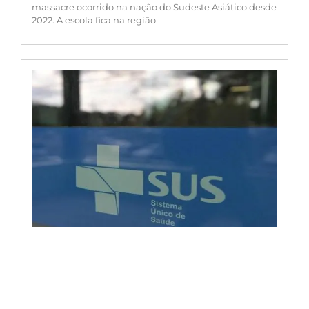
massacre ocorrido na nação do Sudeste Asiático desde
2022. A escola fica na região