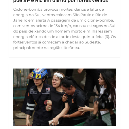
põe SP e Rio em alerta por fortes ventos
Ciclone-bomba provoca mortes, danos e falta de
energia no Sul; ventos colocam São Paulo e Rio de
Janeiro em alerta A passagem de um ciclone-bomba,
com ventos acima de 134 km/h, causou estragos no Sul
do país, deixando um homem morto e milhares sem
energia elétrica desde a tarde desta quinta-feira (6). Os
fortes ventos já começam a chegar ao Sudeste,
principalmente na região litorânea.