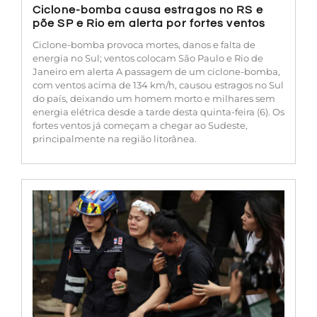
Ciclone-bomba causa estragos no RS e
põe SP e Rio em alerta por fortes ventos
Ciclone-bomba provoca mortes, danos e falta de
energia no Sul; ventos colocam São Paulo e Rio de
Janeiro em alerta A passagem de um ciclone-bomba,
com ventos acima de 134 km/h, causou estragos no Sul
do país, deixando um homem morto e milhares sem
energia elétrica desde a tarde desta quinta-feira (6). Os
fortes ventos já começam a chegar ao Sudeste,
principalmente na região litorânea.