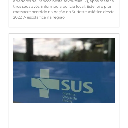
arredores de Bancoc nesta sexta-feira (7), após matar a
tiros seus avós, informou a polícia local. Este foi o pior
massacre ocorrido na nação do Sudeste Asiático desde
2022. A escola fica na região