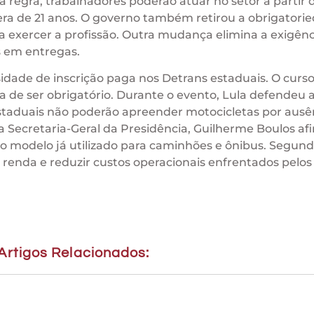
va regra, trabalhadores poderão atuar no setor a partir 
era de 21 anos. O governo também retirou a obrigatori
a exercer a profissão. Outra mudança elimina a exigênc
s em entregas.
ade de inscrição paga nos Detrans estaduais. O curs
a de ser obrigatório. Durante o evento, Lula defendeu 
staduais não poderão apreender motocicletas por ausê
da Secretaria-Geral da Presidência, Guilherme Boulos a
 modelo já utilizado para caminhões e ônibus. Segundo
renda e reduzir custos operacionais enfrentados pelos
Artigos Relacionados: