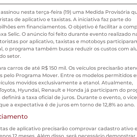
 assinou nesta terça-feira (19) uma Medida Provisória qu
tas de aplicativo e taxistas. A iniciativa faz parte do
ilhões em financiamentos. O objetivo é facilitar a com
xa Selic. O anúncio foi feito durante evento realizado n
ristas por aplicativo, taxistas e motoboys participara
al, o programa também busca reduzir os custos com al
do setor.
a carros de até R$ 150 mil. Os veículos precisarão aten
dos pelo Programa Mover. Entre os modelos permitidos e
e veículos movidos exclusivamente a etanol. Atualmente,
oyota, Hyundai, Renault e Honda já participam do pr
finirá a taxa oficial de juros. Durante o evento, o vice
ue a expectativa é de juros em torno de 12,8% ao ano.
nciamento
tas de aplicativo precisarão comprovar cadastro ativo
enos 12 meses. Além disso, será necessário demonstrar