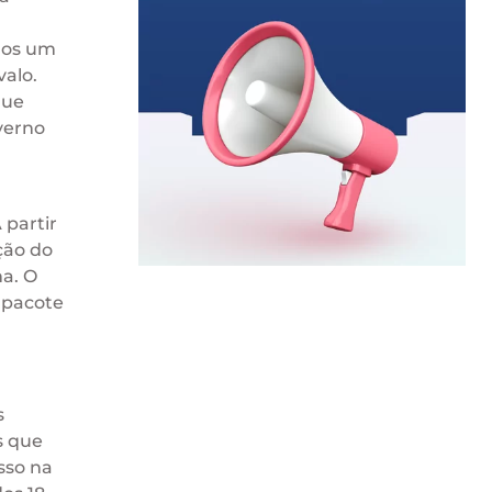
enos um
alo.
que
verno
 partir
ção do
a. O
 pacote
s
s que
sso na