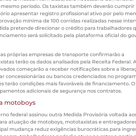
no mesmo período. Os taxistas também deverão cumprir
ório apresentar registro profissional ativo por pelo m
ovação mínima de 100 corridas realizadas nesse interv
ida pretende direcionar o crédito para trabalhadores 
ciamento será solicitado pela plataforma oficial do go
, as próprias empresas de transporte confirmarão a
xistas terão os dados analisados pela Receita Federal. A
ovados começarão a receber notificações sobre a libera
urar concessionárias ou bancos credenciados no program
 terão condições mais favoráveis de financiamento. O
pamentos adicionais de segurança nos contratos.
ra motoboys
erno federal assinou outra Medida Provisória voltada ao
 para atuação de motoboys, mototaxistas e entregadore
ipal mudança reduz exigências burocráticas para ingre