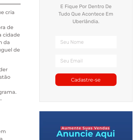
E Fique Por Dentro De
e cria
Tudo Que Acontece Em
Uberlândia.
pra de
a cidade
m da
uguel de
der
stão
Cadastre-se
ograma.
-
 em
 a