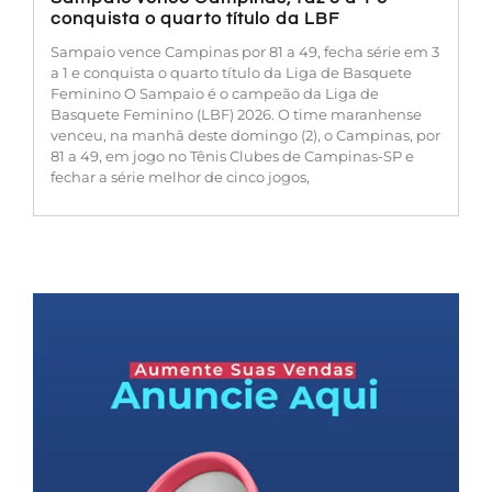
conquista o quarto título da LBF
Sampaio vence Campinas por 81 a 49, fecha série em 3
a 1 e conquista o quarto título da Liga de Basquete
Feminino O Sampaio é o campeão da Liga de
Basquete Feminino (LBF) 2026. O time maranhense
venceu, na manhã deste domingo (2), o Campinas, por
81 a 49, em jogo no Tênis Clubes de Campinas-SP e
fechar a série melhor de cinco jogos,