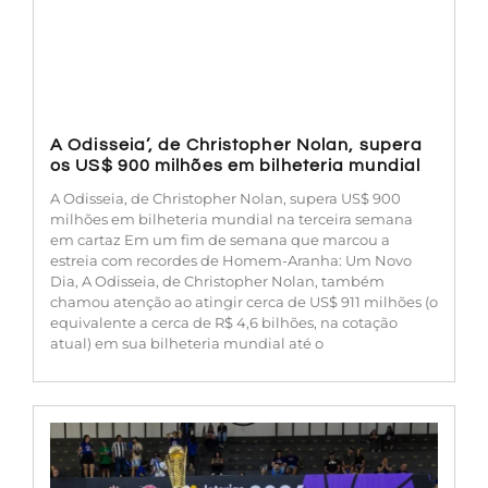
A Odisseia’, de Christopher Nolan, supera
os US$ 900 milhões em bilheteria mundial
A Odisseia, de Christopher Nolan, supera US$ 900
milhões em bilheteria mundial na terceira semana
em cartaz Em um fim de semana que marcou a
estreia com recordes de Homem-Aranha: Um Novo
Dia, A Odisseia, de Christopher Nolan, também
chamou atenção ao atingir cerca de US$ 911 milhões (o
equivalente a cerca de R$ 4,6 bilhões, na cotação
atual) em sua bilheteria mundial até o