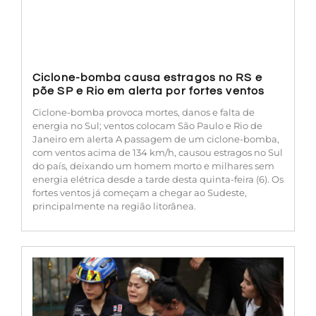
Ciclone-bomba causa estragos no RS e
põe SP e Rio em alerta por fortes ventos
Ciclone-bomba provoca mortes, danos e falta de
energia no Sul; ventos colocam São Paulo e Rio de
Janeiro em alerta A passagem de um ciclone-bomba,
com ventos acima de 134 km/h, causou estragos no Sul
do país, deixando um homem morto e milhares sem
energia elétrica desde a tarde desta quinta-feira (6). Os
fortes ventos já começam a chegar ao Sudeste,
principalmente na região litorânea.