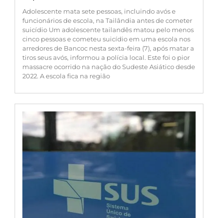
Adolescente mata sete pessoas, incluindo avós e
funcionários de escola, na Tailândia antes de cometer
suicídio Um adolescente tailandês matou pelo menos
cinco pessoas e cometeu suicídio em uma escola nos
arredores de Bancoc nesta sexta-feira (7), após matar a
tiros seus avós, informou a polícia local. Este foi o pior
massacre ocorrido na nação do Sudeste Asiático desde
2022. A escola fica na região