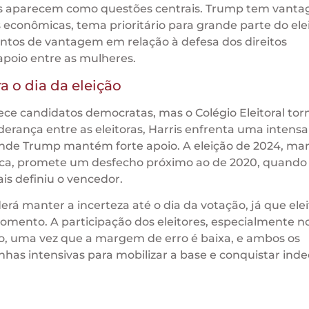
vos aparecem como questões centrais. Trump tem vant
 econômicas, tema prioritário para grande parte do ele
ontos de vantagem em relação à defesa dos direitos
apoio entre as mulheres.
a o dia da eleição
ece candidatos democratas, mas o Colégio Eleitoral tor
iderança entre as eleitoras, Harris enfrenta uma intensa
 onde Trump mantém forte apoio. A eleição de 2024, ma
mica, promete um desfecho próximo ao de 2020, quand
is definiu o vencedor.
rá manter a incerteza até o dia da votação, já que elei
omento. A participação dos eleitores, especialmente n
ivo, uma vez que a margem de erro é baixa, e ambos os
s intensivas para mobilizar a base e conquistar indec