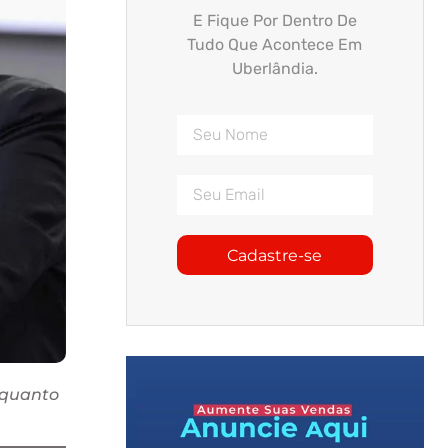
E Fique Por Dentro De
Tudo Que Acontece Em
Uberlândia.
Cadastre-se
nquanto