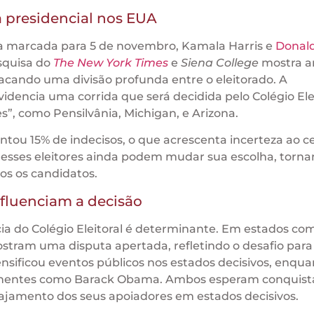
 presidencial nos EUA
na marcada para 5 de novembro, Kamala Harris e
Donal
squisa do
The New York Times
e
Siena College
mostra 
acando uma divisão profunda entre o eleitorado. A
idencia uma corrida que será decidida pelo Colégio Elei
”, como Pensilvânia, Michigan, e Arizona.
ontou 15% de indecisos, o que acrescenta incerteza ao c
, esses eleitores ainda podem mudar sua escolha, torna
s os candidatos.
fluenciam a decisão
ia do Colégio Eleitoral é determinante. Em estados co
ostram uma disputa apertada, refletindo o desafio par
ensificou eventos públicos nos estados decisivos, enqu
minentes como Barack Obama. Ambos esperam conquist
gajamento dos seus apoiadores em estados decisivos.