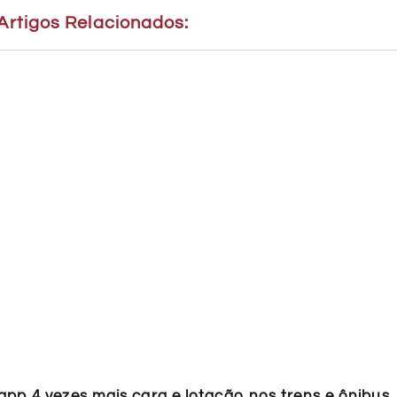
Artigos Relacionados:
pp 4 vezes mais cara e lotação nos trens e ônibus