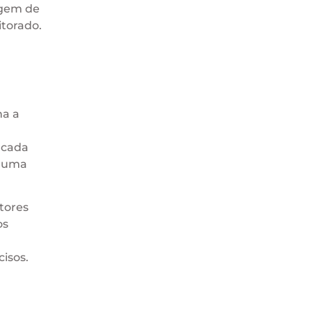
agem de
itorado.
na a
rcada
o uma
tores
os
isos.