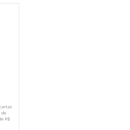
cartaz
 de
de R$