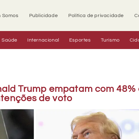
 Somos
Publicidade
Política de privacidade
C
Saúde
Internacional
Esportes
Turismo
Cid
onald Trump empatam com 48%
ntenções de voto