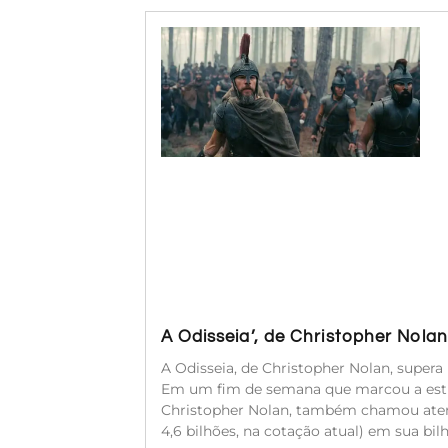
A Odisseia’, de Christopher Nola
A Odisseia, de Christopher Nolan, super
Em um fim de semana que marcou a estr
Christopher Nolan, também chamou atençã
4,6 bilhões, na cotação atual) em sua bil