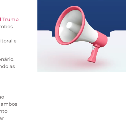
d Trump
ambos
toral e
enário.
ndo as
mo
a ambos
anto
ar