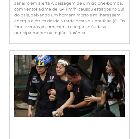
Janeiro em alerta A passagem de um ciclone-bomba,
com ventos acima de 134 km/h, causou estragos no Sul
do país, deixando um homem morto e milhares sem
energia elétrica desde a tarde desta quinta-feira (6). Os
fortes ventos já começam a chegar ao Sudeste,
principalmente na região litorânea.