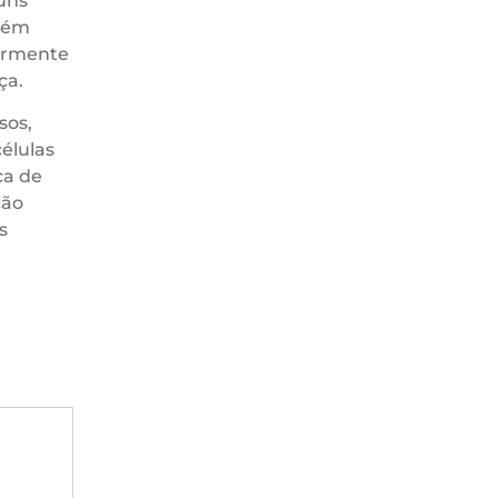
uns
mbém
larmente
ça.
sos,
élulas
ca de
ção
s