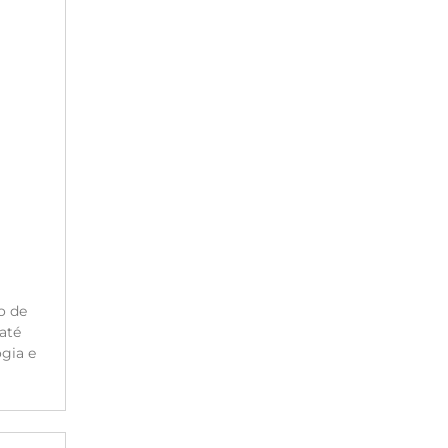
o de
até
gia e