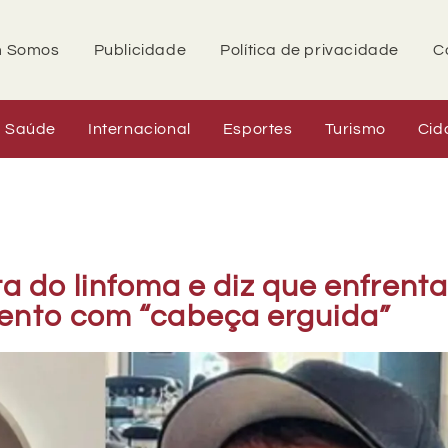
 Somos
Publicidade
Política de privacidade
C
Saúde
Internacional
Esportes
Turismo
Cid
ta do linfoma e diz que enfrent
ento com “cabeça erguida”