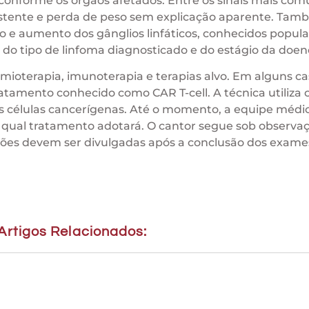
 conforme os órgãos afetados. Entre os sinais mais com
istente e perda de peso sem explicação aparente. Ta
vo e aumento dos gânglios linfáticos, conhecidos popu
o tipo de linfoma diagnosticado e do estágio da doen
imioterapia, imunoterapia e terapias alvo. Em alguns ca
amento conhecido como CAR T-cell. A técnica utiliza c
s células cancerígenas. Até o momento, a equipe médi
 qual tratamento adotará. O cantor segue sob observa
ões devem ser divulgadas após a conclusão dos exame
Artigos Relacionados: