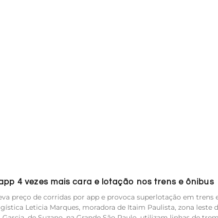
pp 4 vezes mais cara e lotação nos trens e ônibus
va preço de corridas por app e provoca superlotação em trens 
ística Leticia Marques, moradora de Itaim Paulista, zona leste 
ca Garcia, de Suzano, na Grande São Paulo, utilizam linhas de tre