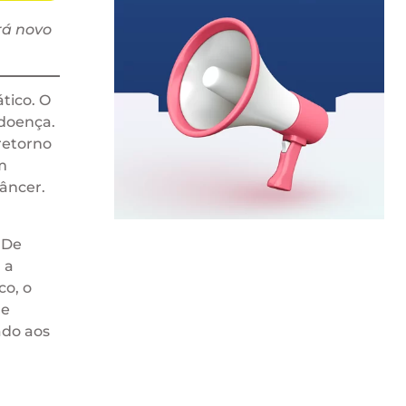
rá novo
tico. O
 doença.
retorno
m
âncer.
 De
 a
co, o
ue
ado aos