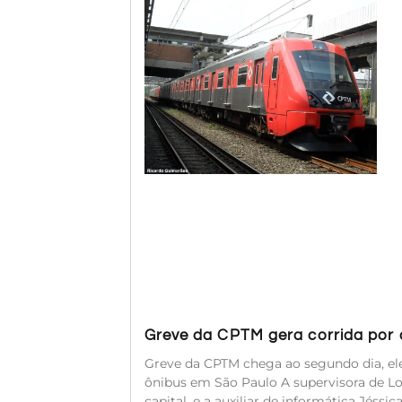
Greve da CPTM gera corrida por a
Greve da CPTM chega ao segundo dia, ele
ônibus em São Paulo A supervisora de Log
capital, e a auxiliar de informática Jéssi