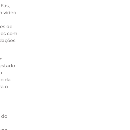
 Fãs,
m vídeo
des de
des com
ndações
om
 estado
o
to da
ra o
a do