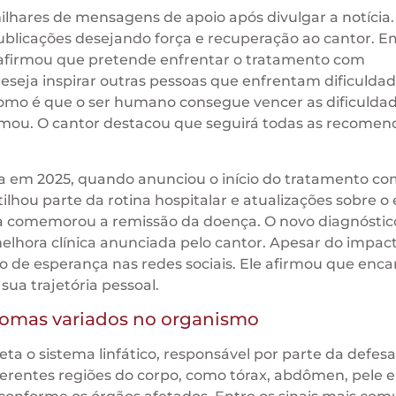
ilhares de mensagens de apoio após divulgar a notícia.
blicações desejando força e recuperação ao cantor. E
a afirmou que pretende enfrentar o tratamento com
eseja inspirar outras pessoas que enfrentam dificulda
omo é que o ser humano consegue vencer as dificulda
firmou. O cantor destacou que seguirá todas as recome
ma em 2025, quando anunciou o início do tratamento c
lhou parte da rotina hospitalar e atualizações sobre o
sta comemorou a remissão da doença. O novo diagnóstic
hora clínica anunciada pelo cantor. Apesar do impac
o de esperança nas redes sociais. Ele afirmou que enca
a trajetória pessoal.
tomas variados no organismo
ta o sistema linfático, responsável por parte da defes
erentes regiões do corpo, como tórax, abdômen, pele e