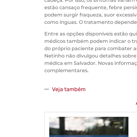
cabeça. Por isso, os sintomas variam
estão cansaço frequente, febre pers
podem surgir fraqueza, suor excessi
como ínguas. O tratamento depende d
Entre as opções disponíveis estão qu
médicos também podem indicar o trat
do próprio paciente para combater a
Netinho não divulgou detalhes sobre
médica em Salvador. Novas informaç
complementares.
Veja também