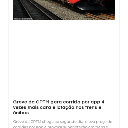
Greve da CPTM gera corrida por app 4
vezes mais cara e lotação nos trens e
ônibus
Greve da CPTM chega ao segundo dia, eleva preço de
corridas por app e provoca superlotação em trens e