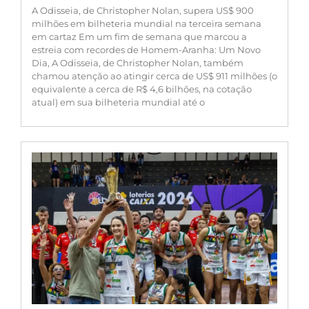
A Odisseia, de Christopher Nolan, supera US$ 900
milhões em bilheteria mundial na terceira semana
em cartaz Em um fim de semana que marcou a
estreia com recordes de Homem-Aranha: Um Novo
Dia, A Odisseia, de Christopher Nolan, também
chamou atenção ao atingir cerca de US$ 911 milhões (o
equivalente a cerca de R$ 4,6 bilhões, na cotação
atual) em sua bilheteria mundial até o