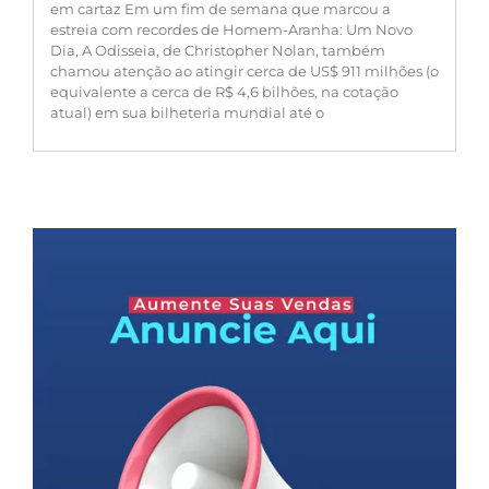
em cartaz Em um fim de semana que marcou a
estreia com recordes de Homem-Aranha: Um Novo
Dia, A Odisseia, de Christopher Nolan, também
chamou atenção ao atingir cerca de US$ 911 milhões (o
equivalente a cerca de R$ 4,6 bilhões, na cotação
atual) em sua bilheteria mundial até o