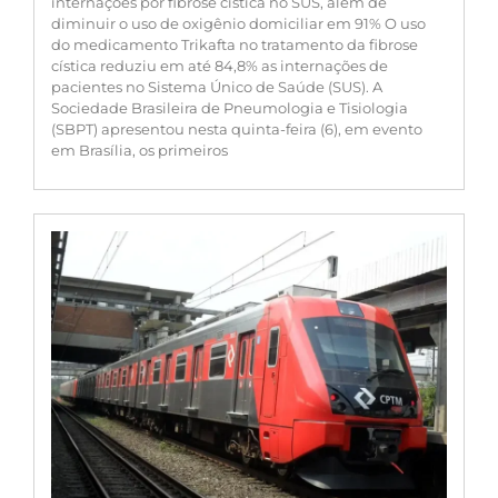
internações por fibrose cística no SUS, além de
diminuir o uso de oxigênio domiciliar em 91% O uso
do medicamento Trikafta no tratamento da fibrose
cística reduziu em até 84,8% as internações de
pacientes no Sistema Único de Saúde (SUS). A
Sociedade Brasileira de Pneumologia e Tisiologia
(SBPT) apresentou nesta quinta-feira (6), em evento
em Brasília, os primeiros