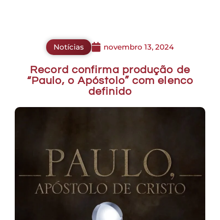
Notícias
novembro 13, 2024
Record confirma produção de
“Paulo, o Apóstolo” com elenco
definido