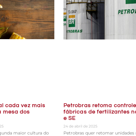
al cada vez mais
Petrobras retoma control
a mesa dos
fábricas de fertilizantes 
e SE
025
24 de abril de 2025
gunda maior cultura do
Petrobras quer retomar unidades