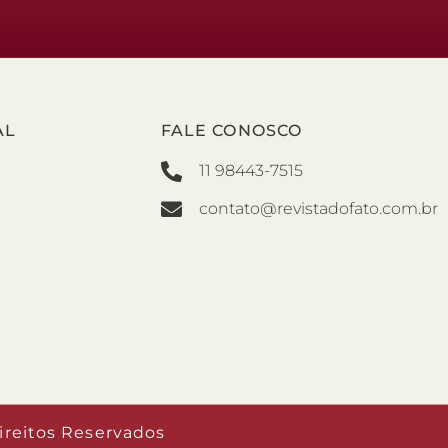
AL
FALE CONOSCO
11 98443-7515
contato@revistadofato.com.br
ireitos Reservados