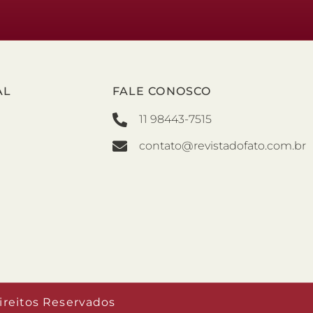
AL
FALE CONOSCO
11 98443-7515
contato@revistadofato.com.br
ireitos Reservados