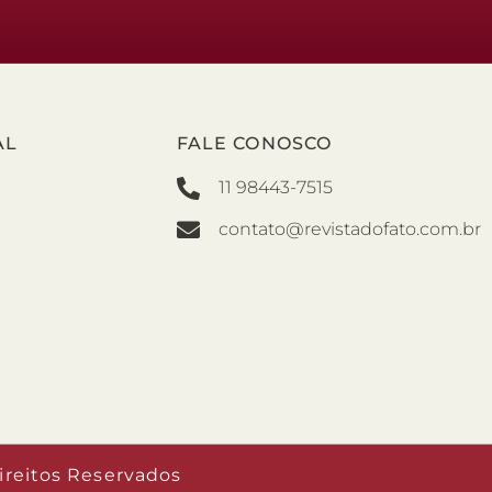
AL
FALE CONOSCO
11 98443-7515
contato@revistadofato.com.br
ireitos Reservados