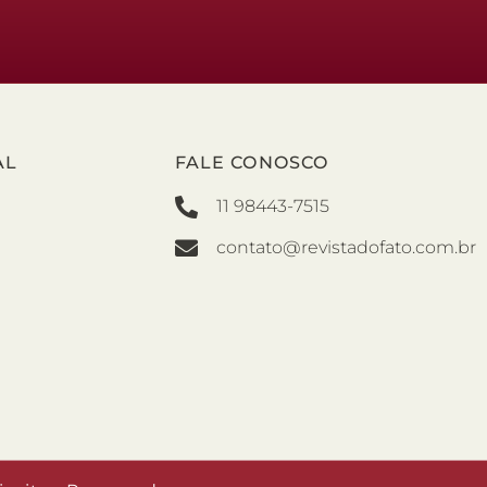
AL
FALE CONOSCO
11 98443-7515
contato@revistadofato.com.br