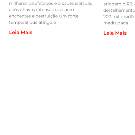
milhares de afetados e cidades isoladas
atingem o RS; 
após chuvas intensas causarem
destelhamentos
enchentes e destruição Um forte
200 mil residê
temporal que atinge o
madrugada
Leia Mais
Leia Mais