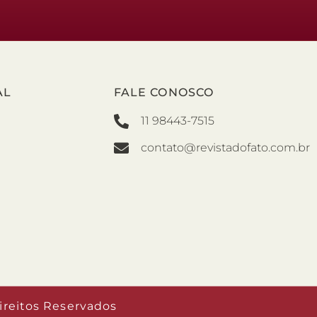
AL
FALE CONOSCO
11 98443-7515
contato@revistadofato.com.br
ireitos Reservados