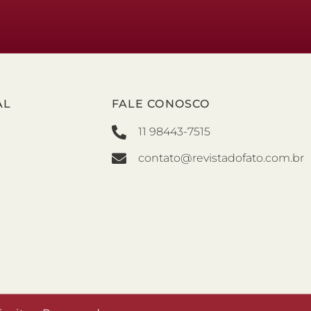
AL
FALE CONOSCO
11 98443-7515
contato@revistadofato.com.br