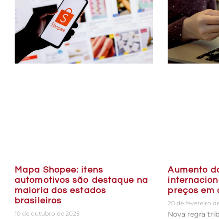
Aumento d
Mapa Shopee: itens
internacion
automotivos são destaque na
preços em 
maioria dos estados
brasileiros
20 de fevereiro d
Nova regra tri
10 de outubro de 2025