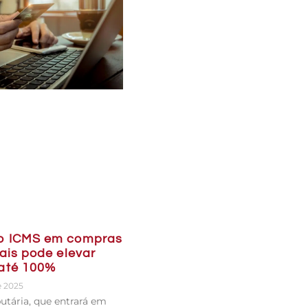
o ICMS em compras
ais pode elevar
até 100%
e 2025
butária, que entrará em