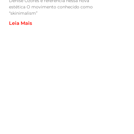
Denise Ozores é referência nessa nova
estética O movimento conhecido como
“skinimalism”
Leia Mais