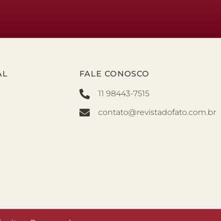
AL
FALE CONOSCO
11 98443-7515
contato@revistadofato.com.br