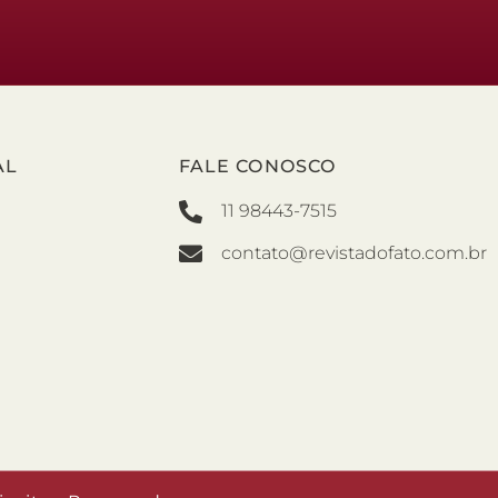
AL
FALE CONOSCO
11 98443-7515
contato@revistadofato.com.br