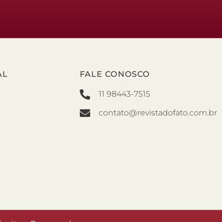
AL
FALE CONOSCO
11 98443-7515
contato@revistadofato.com.br