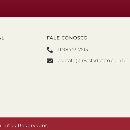
AL
FALE CONOSCO
11 98443-7515
contato@revistadofato.com.br
ireitos Reservados