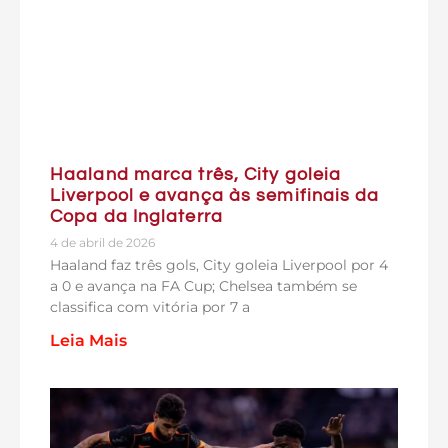
Haaland marca três, City goleia
Liverpool e avança às semifinais da
Copa da Inglaterra
4 de abril de 2026
Haaland faz três gols, City goleia Liverpool por 4
a 0 e avança na FA Cup; Chelsea também se
classifica com vitória por 7 a
Leia Mais