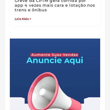
Greve da CPTM gera corrida por
app 4 vezes mais cara e lotação nos
trens e ônibus
Leia Mais >