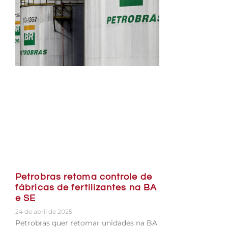
Petrobras retoma controle de
fábricas de fertilizantes na BA
e SE
24 de abril de 2025
Petrobras quer retomar unidades na BA