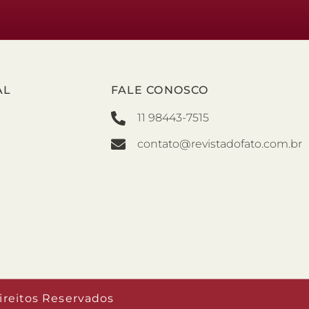
AL
FALE CONOSCO
11 98443-7515
contato@revistadofato.com.br
ireitos Reservados