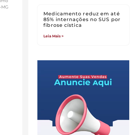
ximo
o-MG
Medicamento reduz em até
85% internações no SUS por
fibrose cística
Leia Mais >