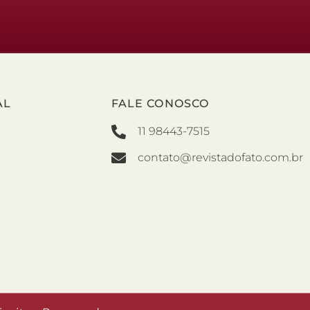
AL
FALE CONOSCO
11 98443-7515
contato@revistadofato.com.br