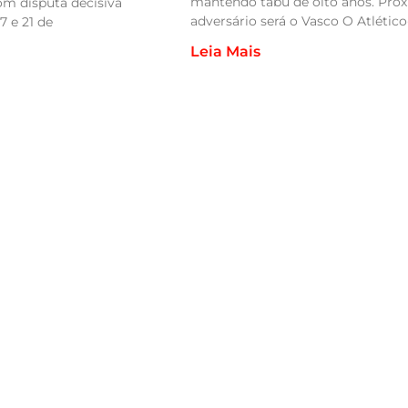
mantendo tabu de oito anos. Pró
com disputa decisiva
adversário será o Vasco O Atlétic
7 e 21 de
Leia Mais