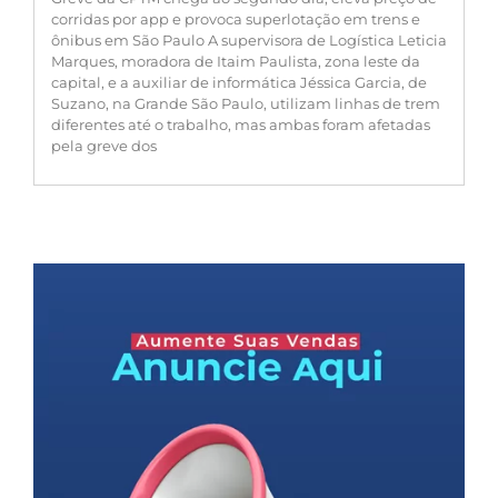
corridas por app e provoca superlotação em trens e
ônibus em São Paulo A supervisora de Logística Leticia
Marques, moradora de Itaim Paulista, zona leste da
capital, e a auxiliar de informática Jéssica Garcia, de
Suzano, na Grande São Paulo, utilizam linhas de trem
diferentes até o trabalho, mas ambas foram afetadas
pela greve dos