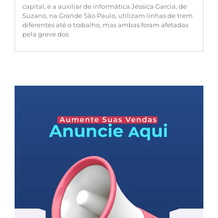
capital, e a auxiliar de informática Jéssica Garcia, de
Suzano, na Grande São Paulo, utilizam linhas de trem
diferentes até o trabalho, mas ambas foram afetadas
pela greve dos