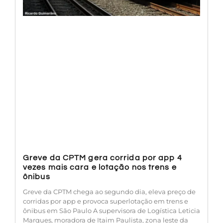
Greve da CPTM gera corrida por app 4
vezes mais cara e lotação nos trens e
ônibus
Greve da CPTM chega ao segundo dia, eleva preço de
corridas por app e provoca superlotação em trens e
ônibus em São Paulo A supervisora de Logística Leticia
Marques, moradora de Itaim Paulista, zona leste da