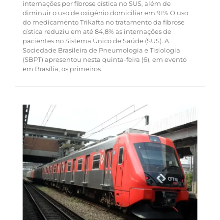
internações por fibrose cística no SUS, além de
diminuir o uso de oxigênio domiciliar em 91% O uso
do medicamento Trikafta no tratamento da fibrose
cística reduziu em até 84,8% as internações de
pacientes no Sistema Único de Saúde (SUS). A
Sociedade Brasileira de Pneumologia e Tisiologia
(SBPT) apresentou nesta quinta-feira (6), em evento
em Brasília, os primeiros